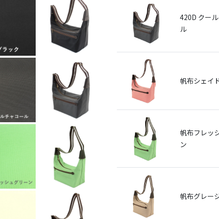
420D クー
ル
帆布シェイ
帆布フレッ
ン
帆布グレー