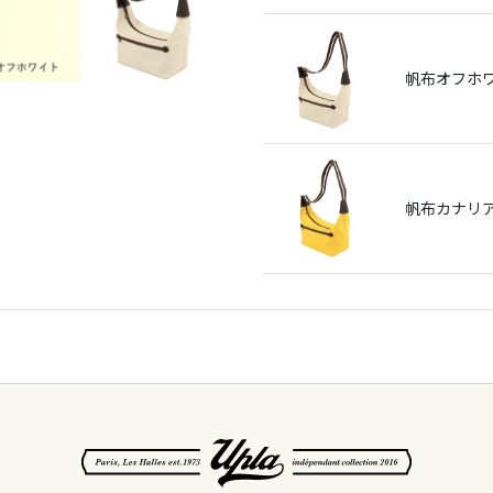
帆布オフホ
帆布カナリ