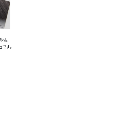
素材。
地です。