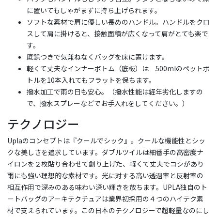
に置いてもしゃがまずに持ち上げられます。
ソフトな素材で肩に優しい長めのハンドル。ハンドルをクロ
スして肩に掛けると、接触面積が広くなって肩がとても楽で
す。
底鋲つきで気兼ねなくバッグを床に置けます。
軽くて丈夫なインナーボトム（底板）は 500mlのペットボ
トルを10本入れてもフラットを保ちます。
撥水加工で雨の日も安心。（撥水性能は経年劣化しますの
で、撥水スプレーなどでお手入れをしてください。）
テクノロジー
Uplaのコンセプトは『クールでシック』。クールな機能性とシッ
クな美しさを追求しています。ダブルツイルは細番手の高密度ナ
イロンを２枚貼り合わせて創り上げた、軽くて丈夫でコシがあり
雨にも強い理想的な素材です。光に対する高い透過率と反射率の
相互作用で深みのある味わい深い輝きを放ちます。UPLA独自のト
ートバッグのアーキテクチュアは業界初採用の４つのハイテク素
材で支えられています。この日本のテクノロジーで超軽量なのにし